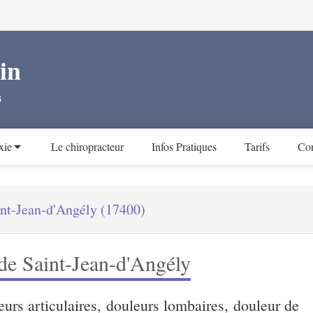
in
s
xie
Le chiropracteur
Infos Pratiques
Tarifs
Con
int-Jean-d'Angély (17400)
de Saint-Jean-d'Angély
urs articulaires, douleurs lombaires, douleur de