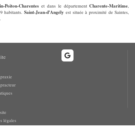
in-Poitou-Charentes
Charente-Maritime
et dans le département
,
Saint-Jean-d'Angély
9 habitants.
est située à proximité de Saintes,
.
ite
opraxie
opracteur
atiques
rantissant la conformité avec les réglementations. Personnalisez vos préférences pour contrôler 
site
s légales