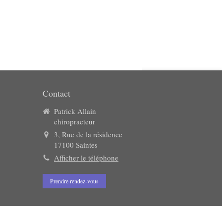
Contact
Patrick Allain
chiropracteur
3, Rue de la résidence
17100
Saintes
Afficher le téléphone
la manière dont vos informations sont manipulées.
Prendre rendez-vous
Connexion